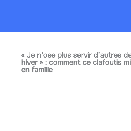
Aller
au
contenu
« Je n’ose plus servir d’autres d
hiver » : comment ce clafoutis 
en famille