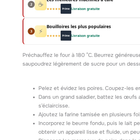
☕
2
★★★★★
Livraison gratuite
Prime
Bouilloires les plus populaires
⚡
3
★★★★★
Livraison gratuite
Prime
Préchauffez le four à 180 °C. Beurrez généreus
saupoudrez légèrement de sucre pour un dessu
Pelez et évidez les poires. Coupez-les e
Dans un grand saladier, battez les œufs 
s’éclaircisse.
Ajoutez la farine tamisée en plusieurs fo
Incorporez le beurre fondu, puis le lait pe
obtenir un appareil lisse et fluide, un pe