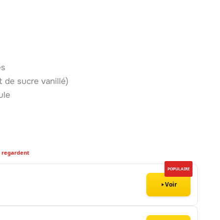
es
 de sucre vanillé)
ule
9 regardent
POPULAIRE
Voir