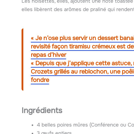
Les noisettes, elles, ajoutent une note toastée 
elles libèrent des arômes de praliné qui renden
« Je n’ose plus servir un dessert ban
revisité façon tiramisu crémeux est d
repas d’hiver
« Depuis que j’applique cette astuce,
Crozets grillés au reblochon, une poê
fondre
Ingrédients
4 belles poires mûres (Conférence ou C
3 œufs entiers