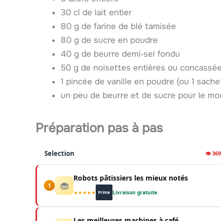
30 cl de lait entier
80 g de farine de blé tamisée
80 g de sucre en poudre
40 g de beurre demi‑sel fondu
50 g de noisettes entières ou concassé
1 pincée de vanille en poudre (ou 1 sachet
un peu de beurre et de sucre pour le mo
Préparation pas à pas
Selection
👁 36
Robots pâtissiers les mieux notés
🧁
1
★★★★★
Livraison gratuite
Prime
Les meilleures machines à café