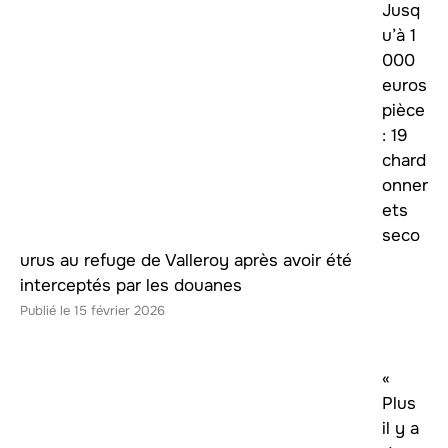
Jusq
u’à 1
000
euros
pièce
: 19
chard
onner
ets
seco
urus au refuge de Valleroy après avoir été
interceptés par les douanes
15 février 2026
«
Plus
il y a