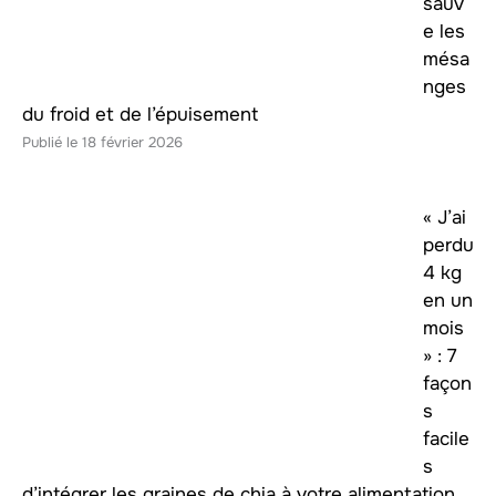
sauv
e les
mésa
nges
du froid et de l’épuisement
18 février 2026
« J’ai
perdu
4 kg
en un
mois
» : 7
façon
s
facile
s
d’intégrer les graines de chia à votre alimentation