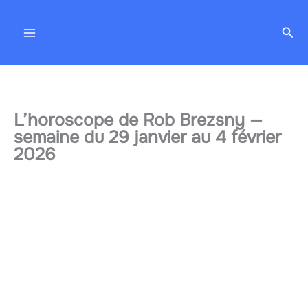
Aller
au
Rec
contenu
L’horoscope de Rob Brezsny —
semaine du 29 janvier au 4 février
2026