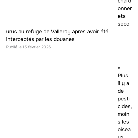
chard
onner
ets
seco
urus au refuge de Valleroy après avoir été
interceptés par les douanes
15 février 2026
«
Plus
il y a
de
pesti
cides,
moin
s les
oisea
ux