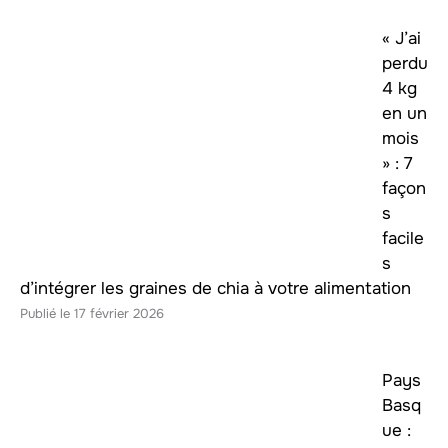
« J’ai
perdu
4 kg
en un
mois
» : 7
façon
s
facile
s
d’intégrer les graines de chia à votre alimentation
17 février 2026
Pays
Basq
ue :