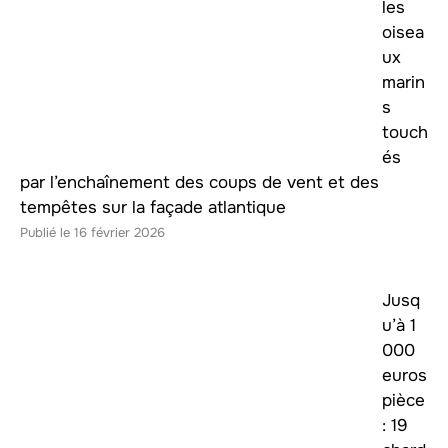
les
oisea
ux
marin
s
touch
és
par l’enchaînement des coups de vent et des
tempêtes sur la façade atlantique
16 février 2026
Jusq
u’à 1
000
euros
pièce
: 19